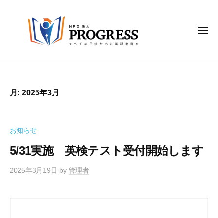
N
コ
P
ン
O
テ
メ
法
ニ
ュ
ン
人
ー
N
P
ツ
す
R
へ
P
べ
O
て
ス
O
月:
2025年3月
G
の
キ
法
R
子
ッ
人
E
供
プ
P
S
お知らせ
た
R
S
ち
5/31実施 英検テスト受付開始します
O
に
G
英
2025年3月19日
by
管理者
R
語
教
E
育
S
を